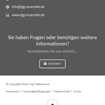
info@fgg-muecheln.de
www.fgg-muecheln.de
Sie haben Fragen oder benötigen weitere
Informationen?
Kontaktieren Sie uns einfach...
KONTAKT
© Copyright 2026. mg²-Webservice.
Navigation
Impressum
Nutzungsbedingungen
Datenschutz
Suche
überspringen