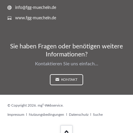
info@fgg-muecheln.de
www.fgg-muecheln.de
Sie haben Fragen oder benötigen weitere
Informationen?
Kontaktieren Sie uns einfach...
KONTAKT
© Copyright 2026. mg²-Webservice.
Navigation
Impressum
Nutzungsbedingungen
Datenschutz
Suche
überspringen