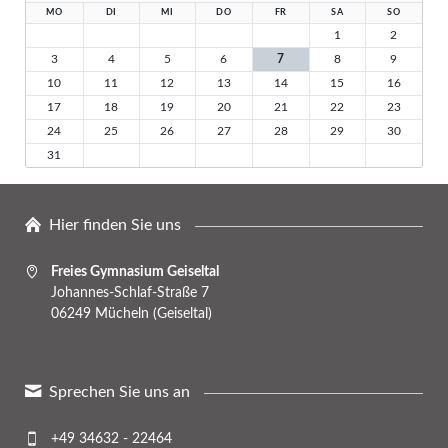
MO
DI
MI
DO
FR
SA
SO
1
2
3
4
5
6
7
8
9
10
11
12
13
14
15
16
17
18
19
20
21
22
23
24
25
26
27
28
29
30
31
Hier finden Sie uns
Freies Gymnasium Geiseltal
Johannes-Schlaf-Straße 7
06249 Mücheln (Geiseltal)
Sprechen Sie uns an
+49 34632 - 22464