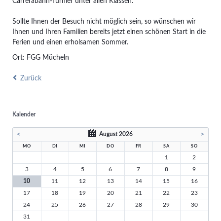
Carrerabahn-Turnier unter allen Klassen.
Sollte Ihnen der Besuch nicht möglich sein, so wünschen wir
Ihnen und Ihren Familien bereits jetzt einen schönen Start in die
Ferien und einen erholsamen Sommer.
Ort: FGG Mücheln
Zurück
Kalender
<
August 2026
>
MO
DI
MI
DO
FR
SA
SO
1
2
3
4
5
6
7
8
9
10
11
12
13
14
15
16
17
18
19
20
21
22
23
24
25
26
27
28
29
30
31