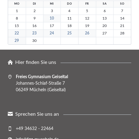
MO
DI
MI
DO
FR
SA
SO
1
2
3
4
5
6
7
8
9
10
11
12
13
14
15
16
17
18
19
20
21
22
23
24
25
26
27
28
29
30
Hier finden Sie uns
Freies Gymnasium Geiseltal
Johannes-Schlaf-Straße 7
06249 Mücheln (Geiseltal)
Sprechen Sie uns an
+49 34632 - 22464