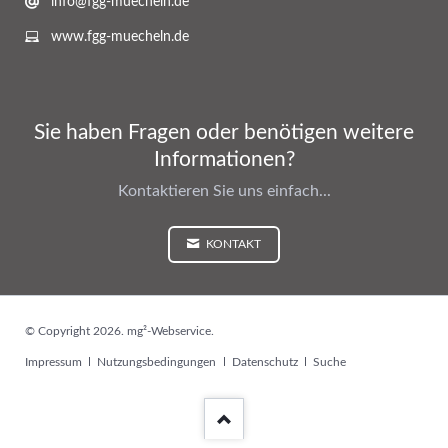
info@fgg-muecheln.de
www.fgg-muecheln.de
Sie haben Fragen oder benötigen weitere
Informationen?
Kontaktieren Sie uns einfach...
KONTAKT
© Copyright 2026. mg²-Webservice.
Navigation
Impressum
Nutzungsbedingungen
Datenschutz
Suche
überspringen