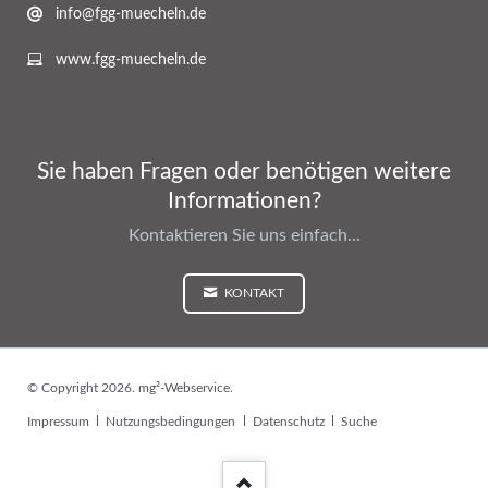
info@fgg-muecheln.de
www.fgg-muecheln.de
Sie haben Fragen oder benötigen weitere
Informationen?
Kontaktieren Sie uns einfach...
KONTAKT
© Copyright 2026. mg²-Webservice.
Navigation
Impressum
Nutzungsbedingungen
Datenschutz
Suche
überspringen