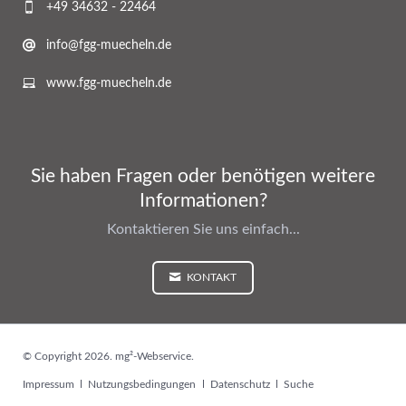
+49 34632 - 22464
info@fgg-muecheln.de
www.fgg-muecheln.de
Sie haben Fragen oder benötigen weitere
Informationen?
Kontaktieren Sie uns einfach...
KONTAKT
© Copyright 2026. mg²-Webservice.
Navigation
Impressum
Nutzungsbedingungen
Datenschutz
Suche
überspringen