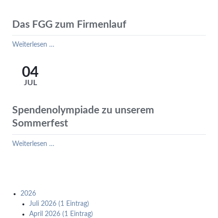
Das FGG zum Firmenlauf
Das
Weiterlesen …
FGG
zum
04
Firmenlauf
JUL
Spendenolympiade zu unserem
Sommerfest
Spendenolympiade
Weiterlesen …
zu
unserem
Sommerfest
2026
Juli 2026 (1 Eintrag)
April 2026 (1 Eintrag)