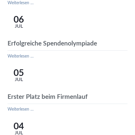
Wir
Weiterlesen …
suchen
ab
06
dem
JUL
Schuljahr
24/25
einen
Erfolgreiche Spendenolympiade
Hausmeister
Erfolgreiche
Weiterlesen …
Spendenolympiade
05
JUL
Erster Platz beim Firmenlauf
Erster
Weiterlesen …
Platz
beim
04
Firmenlauf
JUL