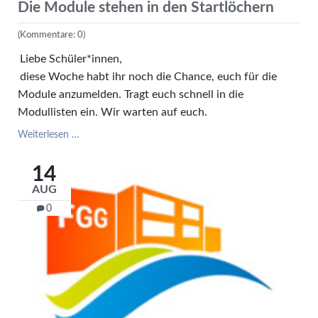
Die Module stehen in den Startlöchern
(Kommentare: 0)
Liebe Schüler*innen,
diese Woche habt ihr noch die Chance, euch für die
Module anzumelden. Tragt euch schnell in die
Modullisten ein. Wir warten auf euch.
Die
Weiterlesen …
Module
stehen
14
in
AUG
den
Startlöchern
0