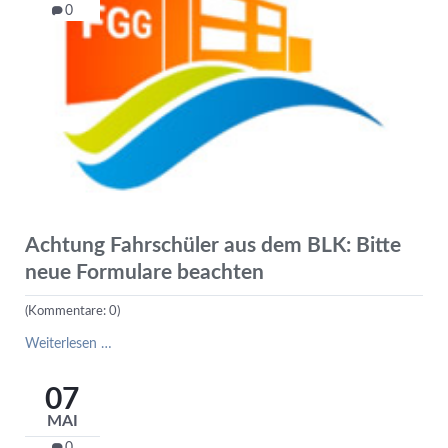
0
Achtung Fahrschüler aus dem BLK: Bitte
neue Formulare beachten
(Kommentare: 0)
Achtung
Weiterlesen …
Fahrschüler
aus
07
dem
MAI
BLK:
Bitte
0