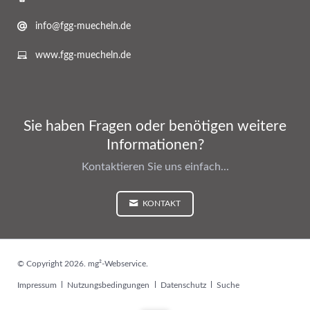
info@fgg-muecheln.de
www.fgg-muecheln.de
Sie haben Fragen oder benötigen weitere
Informationen?
Kontaktieren Sie uns einfach...
KONTAKT
© Copyright 2026. mg²-Webservice.
Navigation
Impressum
Nutzungsbedingungen
Datenschutz
Suche
überspringen