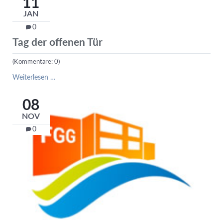
11
Schule
JAN
?
-
0
Infoveranstaltung
Tag der offenen Tür
(Kommentare: 0)
Tag
Weiterlesen …
der
offenen
08
Tür
NOV
0