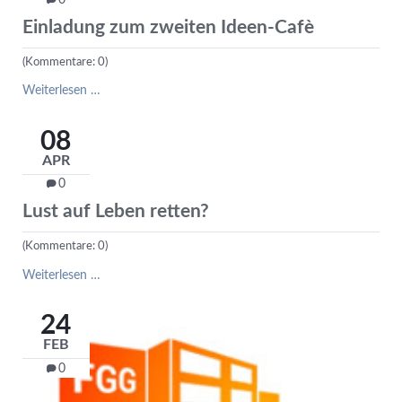
neue
Einladung zum zweiten Ideen-Cafè
Formulare
beachten
(Kommentare: 0)
Einladung
Weiterlesen …
zum
zweiten
08
Ideen-
APR
Cafè
0
Lust auf Leben retten?
(Kommentare: 0)
Lust
Weiterlesen …
auf
Leben
24
retten?
FEB
0