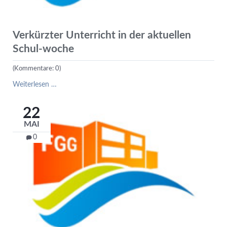
Verkürzter Unterricht in der aktuellen
Schul-woche
(Kommentare: 0)
Verkürzter
Weiterlesen …
Unterricht
in
22
der
MAI
aktuellen
Schul-
0
woche