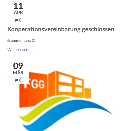
zur
11
Schule
APR
ist
nutzbar
0
Kooperationsvereinbarung geschlossen
(Kommentare: 0)
Kooperationsvereinbarung
Weiterlesen …
geschlossen
09
MÄR
0