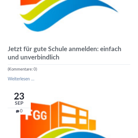
Jetzt für gute Schule anmelden: einfach
und unverbindlich
(Kommentare: 0)
Jetzt
Weiterlesen …
für
gute
23
Schule
SEP
anmelden:
einfach
0
und
unverbindlich