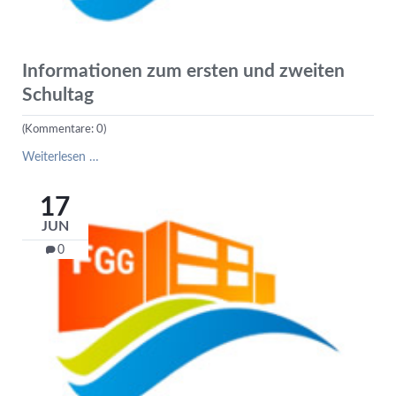
Informationen zum ersten und zweiten
Schultag
(Kommentare: 0)
Informationen
Weiterlesen …
zum
ersten
17
und
JUN
zweiten
Schultag
0